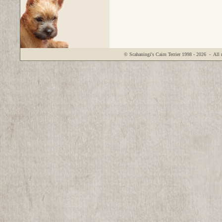
© Scahaningi's Cairn Terrier
1998 - 2026
- All