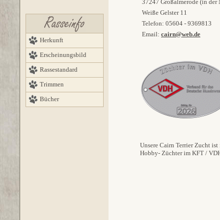
37247 Großalmerode (in der 
Weiße Gelster 11
Telefon: 05604 - 9369813
Email:
cairn@web.de
Herkunft
Erscheinungsbild
Rassestandard
Trimmen
Bücher
Unsere Cairn Terrier Zucht ist 
Hobby- Züchter im KFT / VDH