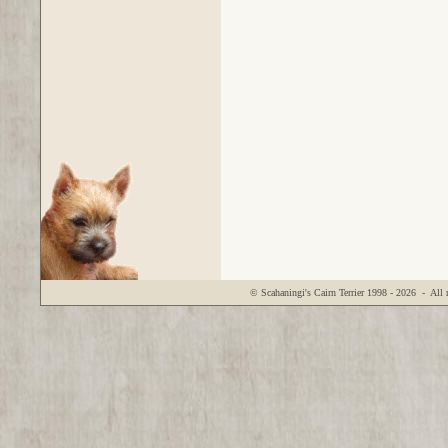
© Scahaningi's Cairn Terrier
1998 - 2026
- All