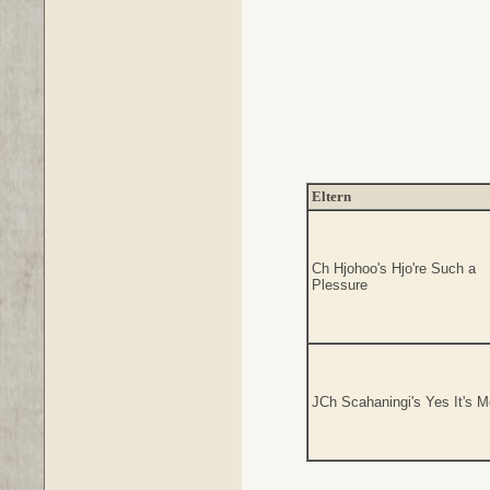
Eltern
Ch Hjohoo's Hjo're Such a
Plessure
JCh Scahaningi's Yes It's M